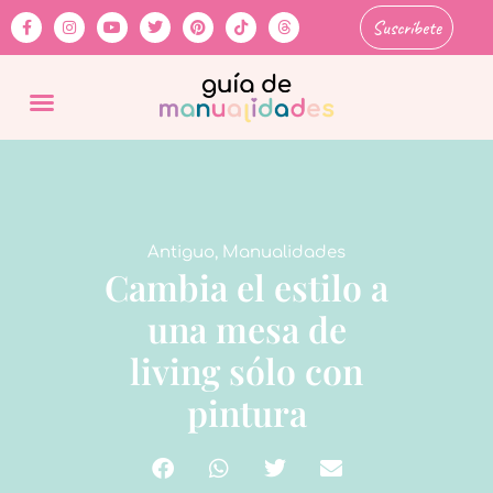
Suscríbete
Antiguo
,
Manualidades
Cambia el estilo a
una mesa de
living sólo con
pintura