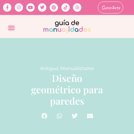
Suscríbete
Antiguo
,
Manualidades
Diseño
geométrico para
paredes