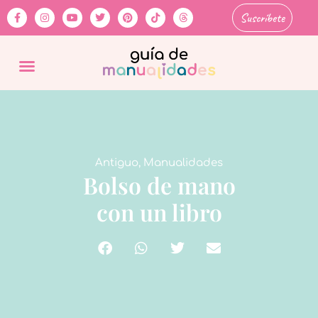
Suscríbete
Antiguo
,
Manualidades
Bolso de mano
con un libro