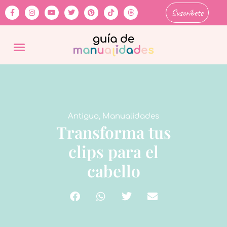
Suscríbete
Antiguo
,
Manualidades
Transforma tus
clips para el
cabello