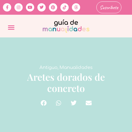
Suscríbete
Antiguo
,
Manualidades
Aretes dorados de
concreto