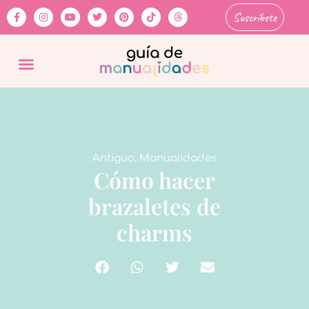
Suscríbete
Antiguo
,
Manualidades
Cómo hacer
brazaletes de
charms