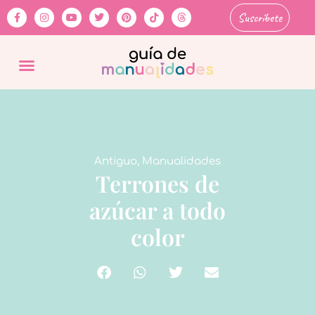
Suscríbete
Antiguo
,
Manualidades
Terrones de
azúcar a todo
color