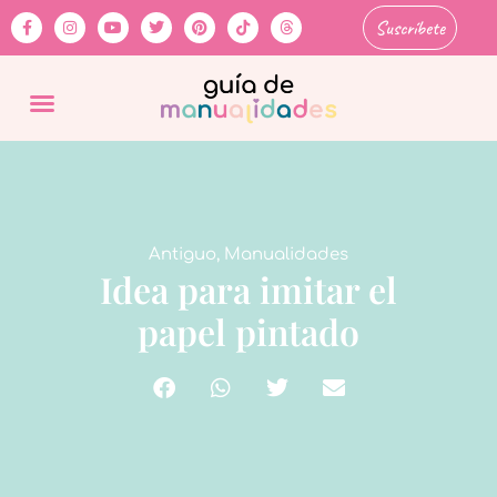
Suscríbete
Antiguo
,
Manualidades
Idea para imitar el
papel pintado