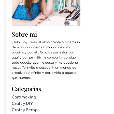
Sobre mí
¡Hola! Soy Celes, el alma creativa tras “Guía
de Manualidades”, un mundo de color,
arcoíris y confeti. Gracias por estar por
aquí y por permitirme compartir contigo
todo aquello que me gusta y me apasiona
hacer. Te invito a descubrir un mundo de
creatividad infinita y darle vida a aquello
que sueñas…
Categorías
Cardmaking
Craft y DIY
Craft y Scrap