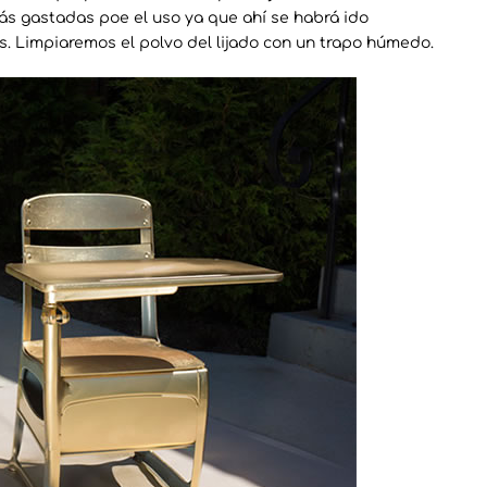
ás gastadas poe el uso ya que ahí se habrá ido
 Limpiaremos el polvo del lijado con un trapo húmedo.