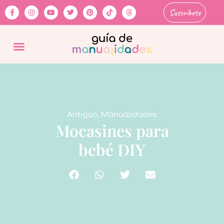
Suscríbete
Antiguo
,
Manualidades
Mocasines para
bebé DIY