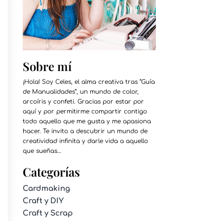
Sobre mí
¡Hola! Soy Celes, el alma creativa tras “Guía
de Manualidades”, un mundo de color,
arcoíris y confeti. Gracias por estar por
aquí y por permitirme compartir contigo
todo aquello que me gusta y me apasiona
hacer. Te invito a descubrir un mundo de
creatividad infinita y darle vida a aquello
que sueñas…
Categorías
Cardmaking
Craft y DIY
Craft y Scrap