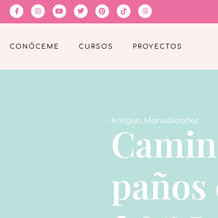
CONÓCEME
CURSOS
PROYECTOS
Antiguo
,
Manualidades
Camin
paños 