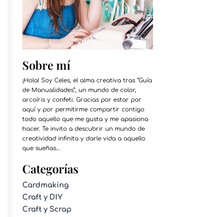
Sobre mí
¡Hola! Soy Celes, el alma creativa tras “Guía
de Manualidades”, un mundo de color,
arcoíris y confeti. Gracias por estar por
aquí y por permitirme compartir contigo
todo aquello que me gusta y me apasiona
hacer. Te invito a descubrir un mundo de
creatividad infinita y darle vida a aquello
que sueñas…
Categorías
Cardmaking
Craft y DIY
Craft y Scrap