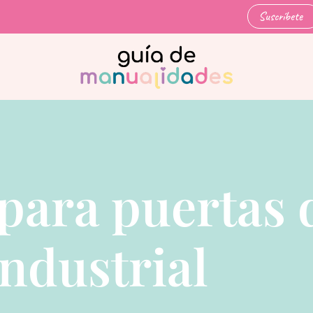
Suscríbete
para puertas 
industrial