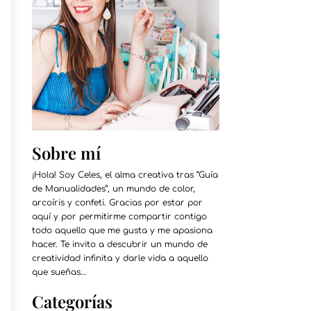
Sobre mí
¡Hola! Soy Celes, el alma creativa tras “Guía
de Manualidades”, un mundo de color,
arcoíris y confeti. Gracias por estar por
aquí y por permitirme compartir contigo
todo aquello que me gusta y me apasiona
hacer. Te invito a descubrir un mundo de
creatividad infinita y darle vida a aquello
que sueñas…
Categorías