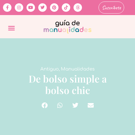
Suscríbete
Antiguo
,
Manualidades
De bolso simple a
bolso chic