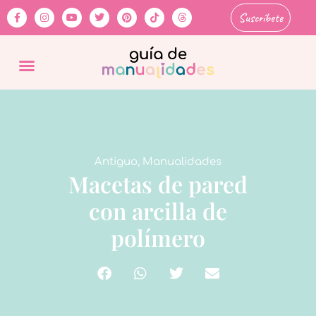
Suscríbete
Antiguo
,
Manualidades
Macetas de pared
con arcilla de
polímero