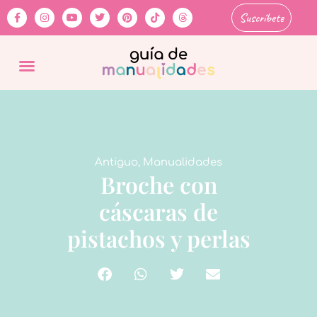
Suscríbete
Antiguo
,
Manualidades
Broche con
cáscaras de
pistachos y perlas