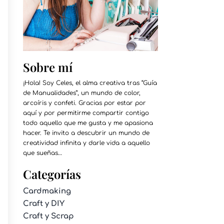
Sobre mí
¡Hola! Soy Celes, el alma creativa tras “Guía
de Manualidades”, un mundo de color,
arcoíris y confeti. Gracias por estar por
aquí y por permitirme compartir contigo
todo aquello que me gusta y me apasiona
hacer. Te invito a descubrir un mundo de
creatividad infinita y darle vida a aquello
que sueñas…
Categorías
Cardmaking
Craft y DIY
Craft y Scrap