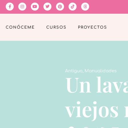
CONÓCEME
CURSOS
PROYECTOS
Antiguo
,
Manualidades
Un lav
viejos