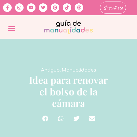
Suscríbete
Antiguo
,
Manualidades
Idea para renovar
el bolso de la
cámara