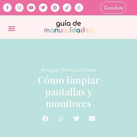
Suscríbete
Antiguo
,
Manualidades
Cómo limpiar
pantallas y
monitores