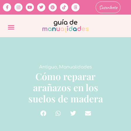
Suscríbete
Antiguo
,
Manualidades
Cómo reparar
arañazos en los
suelos de madera