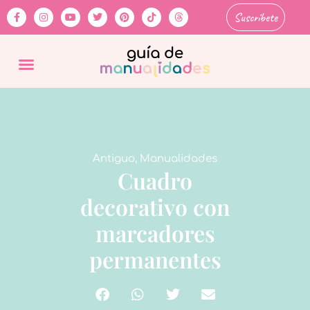
Suscríbete
Antiguo
,
Manualidades
Cuadro
decorativo con
marcadores
permanentes