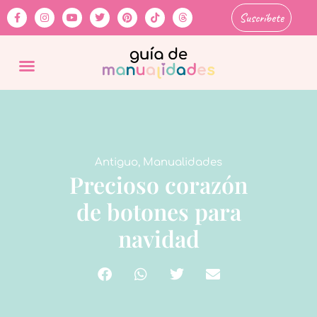
Suscríbete
Antiguo
,
Manualidades
Precioso corazón
de botones para
navidad