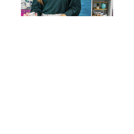
CATHERINE POOLER STORE
Sígueme
Compartir: