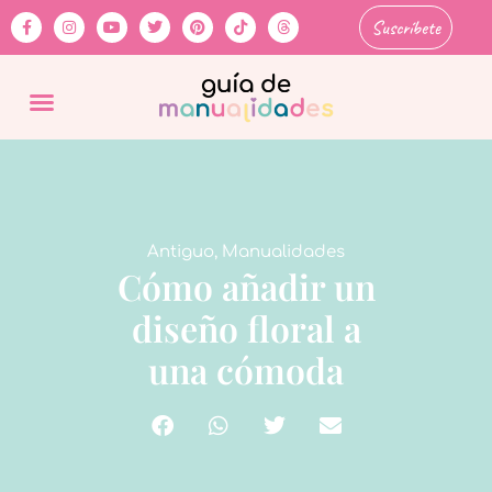
Suscríbete
Antiguo
,
Manualidades
Cómo añadir un
diseño floral a
una cómoda