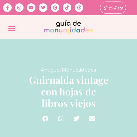
Suscríbete
Antiguo
,
Manualidades
Guirnalda vintage
con hojas de
libros viejos