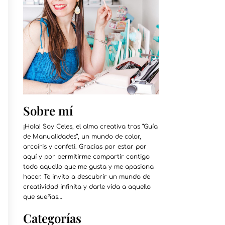
Sobre mí
¡Hola! Soy Celes, el alma creativa tras “Guía
de Manualidades”, un mundo de color,
arcoíris y confeti. Gracias por estar por
aquí y por permitirme compartir contigo
todo aquello que me gusta y me apasiona
hacer. Te invito a descubrir un mundo de
creatividad infinita y darle vida a aquello
que sueñas…
Categorías