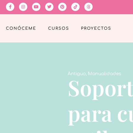
CONÓCEME
CURSOS
PROYECTOS
Antiguo
,
Manualidades
Soport
para c