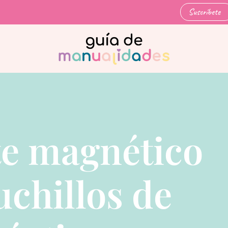
Suscríbete
e magnético
uchillos de