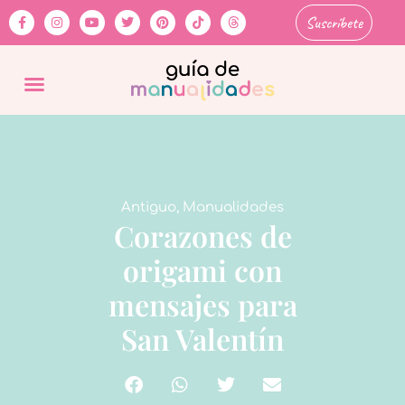
Suscríbete
Antiguo
,
Manualidades
Corazones de
origami con
mensajes para
San Valentín