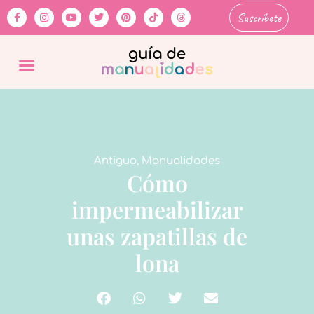
Suscríbete
Antiguo
,
Manualidades
Cómo
impermeabilizar
unas zapatillas de
lona