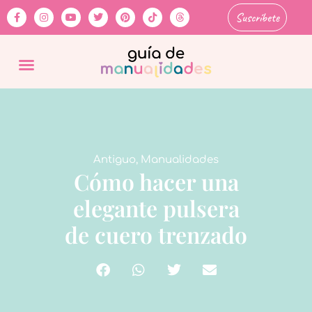
Suscríbete
Antiguo
,
Manualidades
Cómo hacer una
elegante pulsera
de cuero trenzado