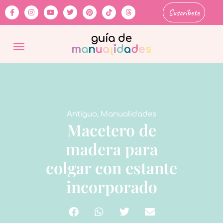
Suscríbete
Antiguo
,
Manualidades
Macetero de
madera para
colgar con estante
incorporado