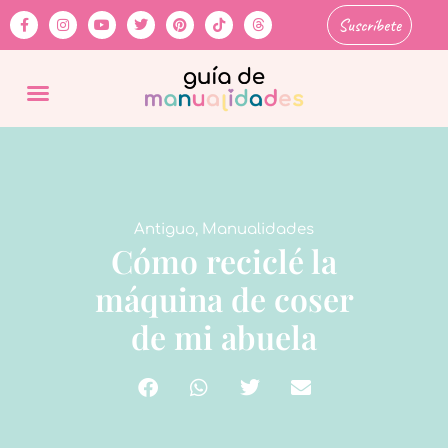
Suscríbete
Antiguo
,
Manualidades
Cómo reciclé la
máquina de coser
de mi abuela