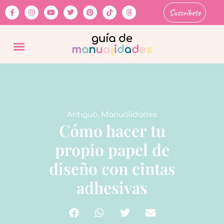
Suscríbete
Antiguo
,
Manualidades
Cómo hacer tu
propio papel de
diseño con cintas
adhesivas