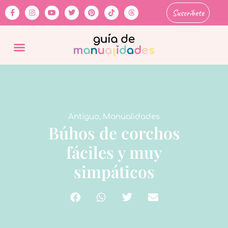
Suscríbete
Antiguo
,
Manualidades
Búhos de corchos
fáciles y muy
simpáticos