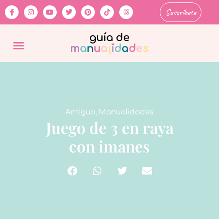
Suscríbete
Antiguo
,
Manualidades
Juego de 3 en raya
con imanes