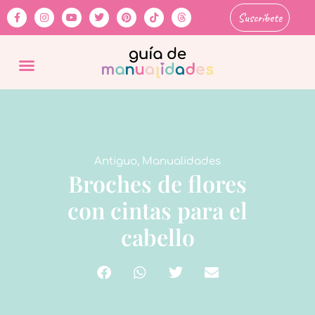
Suscríbete
Antiguo
,
Manualidades
Broches de flores
con cintas para el
cabello