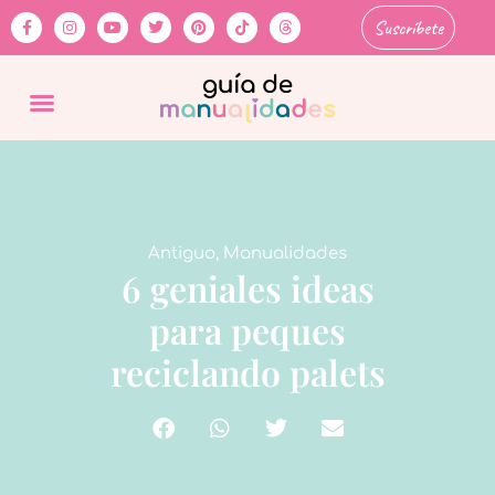
Suscríbete
Antiguo
,
Manualidades
6 geniales ideas
para peques
reciclando palets