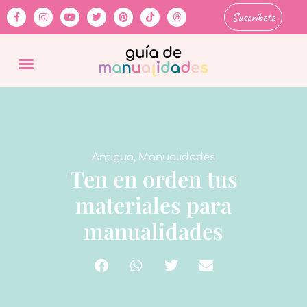
Suscríbete
Antiguo
,
Manualidades
Ten en orden tus
materiales para
manualidades