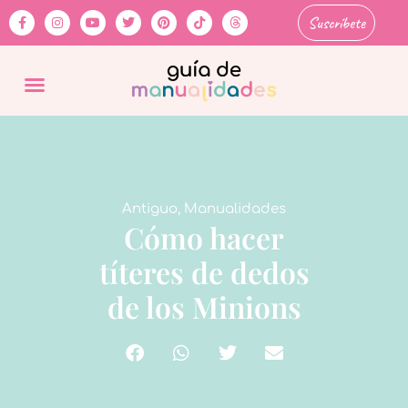
Suscríbete
Antiguo
,
Manualidades
Cómo hacer
títeres de dedos
de los Minions