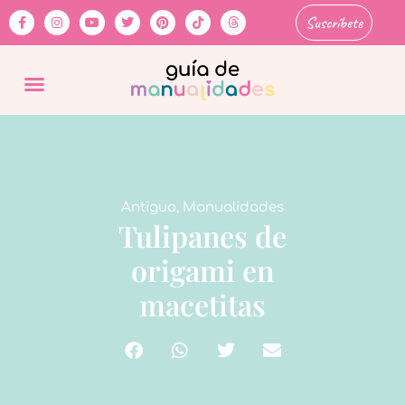
Suscríbete
Antiguo
,
Manualidades
Tulipanes de
origami en
macetitas