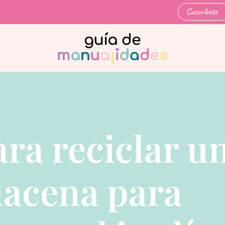
Suscríbete
ara reciclar u
alacena para