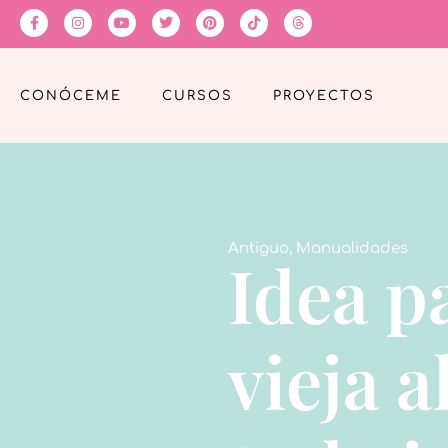
CONÓCEME
CURSOS
PROYECTOS
Antiguo
,
Manualidades
Idea p
vieja 