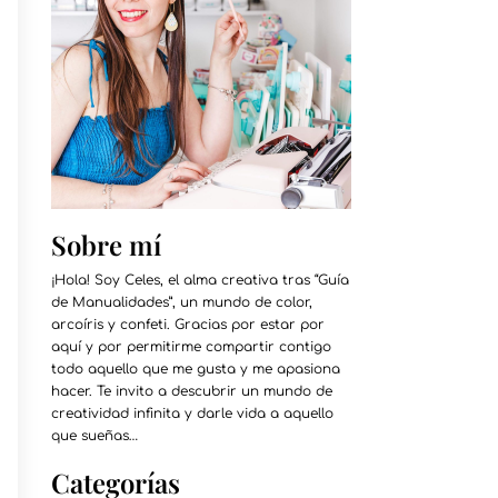
Sobre mí
¡Hola! Soy Celes, el alma creativa tras “Guía
de Manualidades”, un mundo de color,
arcoíris y confeti. Gracias por estar por
aquí y por permitirme compartir contigo
todo aquello que me gusta y me apasiona
hacer. Te invito a descubrir un mundo de
creatividad infinita y darle vida a aquello
que sueñas…
Categorías