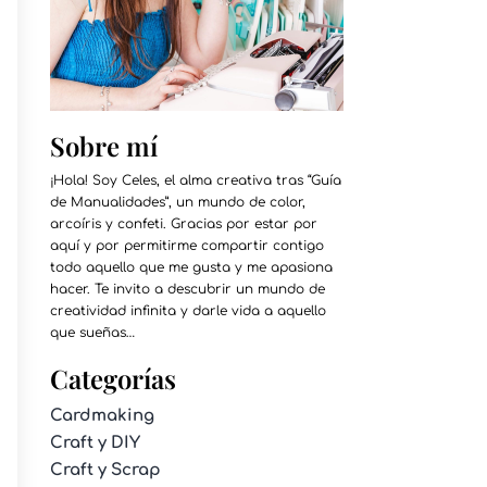
Sobre mí
¡Hola! Soy Celes, el alma creativa tras “Guía
de Manualidades”, un mundo de color,
arcoíris y confeti. Gracias por estar por
aquí y por permitirme compartir contigo
todo aquello que me gusta y me apasiona
hacer. Te invito a descubrir un mundo de
creatividad infinita y darle vida a aquello
que sueñas…
Categorías
Cardmaking
Craft y DIY
Craft y Scrap