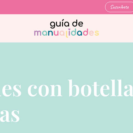
Suscríbete
es con botell
cas