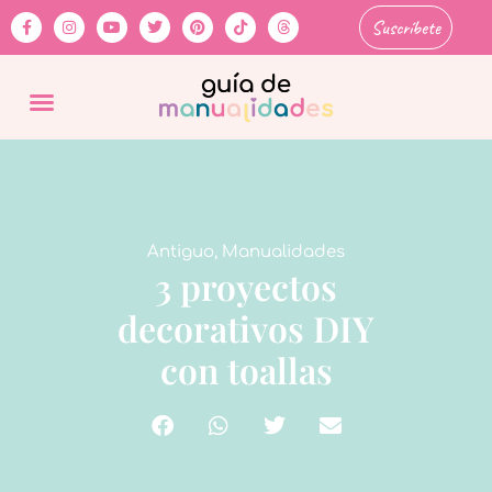
Suscríbete
Antiguo
,
Manualidades
3 proyectos
decorativos DIY
con toallas