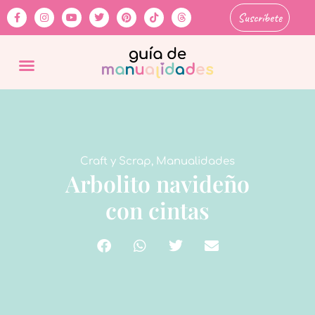
Suscríbete
Craft y Scrap
,
Manualidades
Arbolito navideño
con cintas