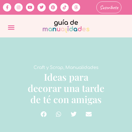
Suscríbete
Craft y Scrap
,
Manualidades
Ideas para
decorar una tarde
de té con amigas