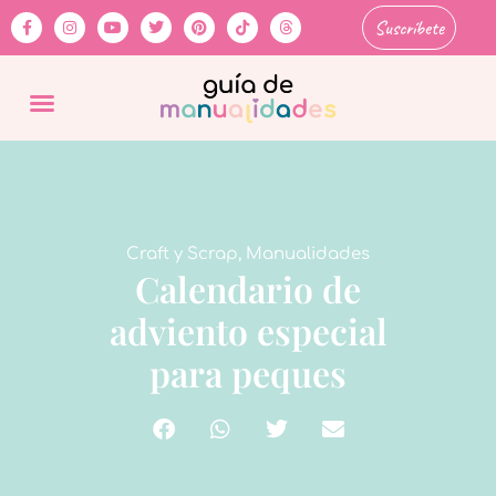
Suscríbete
Craft y Scrap
,
Manualidades
Calendario de
adviento especial
para peques