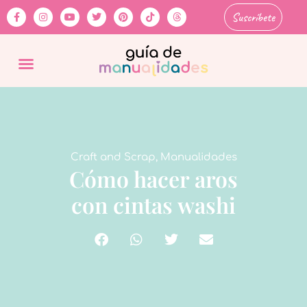
Suscríbete
Craft and Scrap
,
Manualidades
Cómo hacer aros
con cintas washi