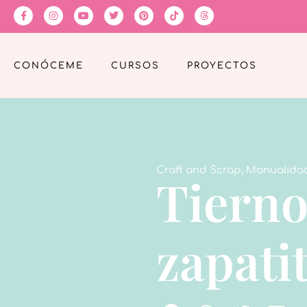
CONÓCEME
CURSOS
PROYECTOS
Craft and Scrap
,
Manualida
Tierno
zapati