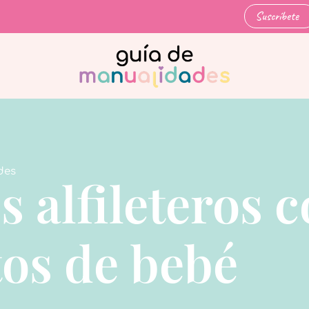
Suscríbete
des
s alfileteros 
tos de bebé