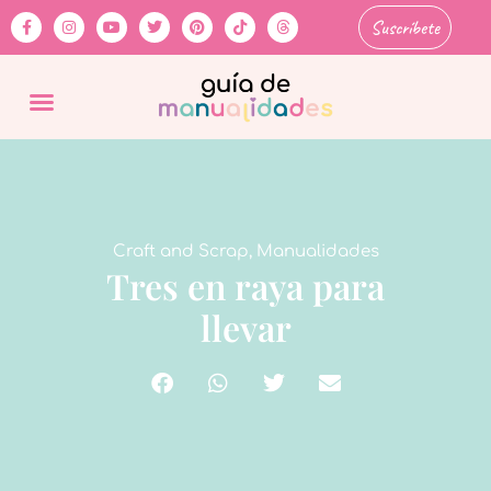
Suscríbete
Craft and Scrap
,
Manualidades
Tres en raya para
llevar