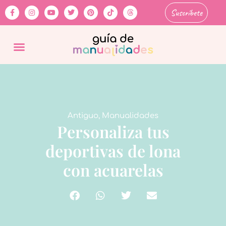
Suscríbete
Antiguo
,
Manualidades
Personaliza tus
deportivas de lona
con acuarelas