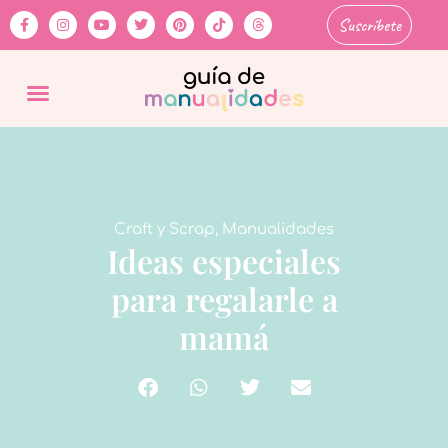
Suscríbete
Craft y Scrap
,
Manualidades
Ideas especiales
para regalarle a
mamá