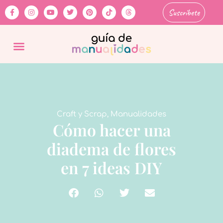
Suscríbete
Craft y Scrap
,
Manualidades
Cómo hacer una
diadema de flores
en 7 ideas DIY