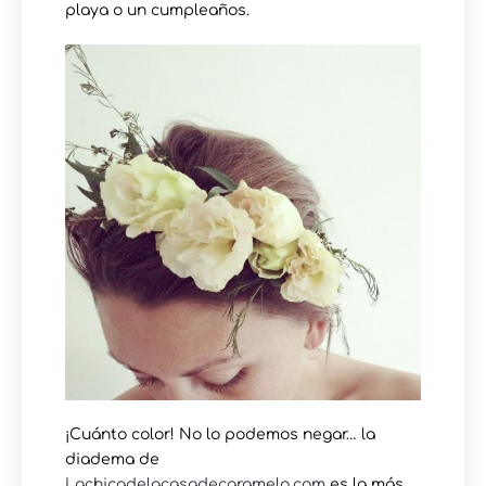
playa o un cumpleaños.
¡Cuánto color! No lo podemos negar… la
diadema de
Lachicadelacasadecaramelo.com
es la más